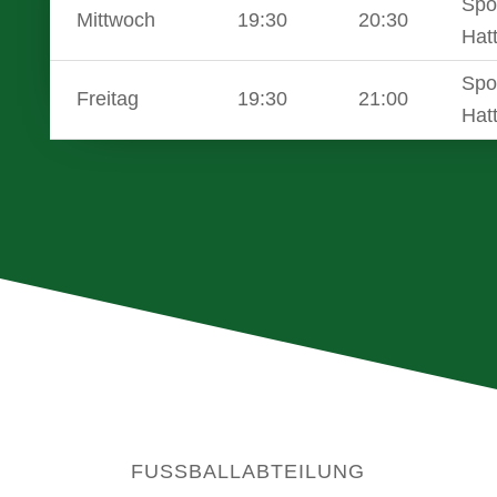
Spo
Mittwoch
19:30
20:30
Hatt
Spo
Freitag
19:30
21:00
Hatt
FUSSBALLABTEILUNG