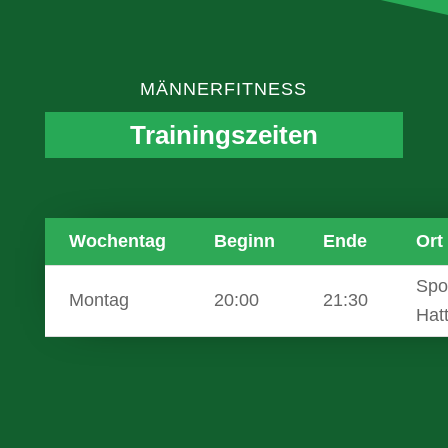
MÄNNERFITNESS
Trainingszeiten
Wochentag
Beginn
Ende
Ort
Spo
Montag
20:00
21:30
Hatt