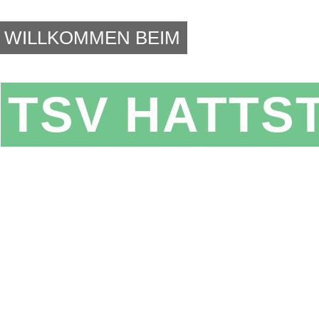
WILLKOMMEN BEIM
TSV HATTS
 VEREIN
FÜR SPORT,
NDHEIT UND GEMEINSCHAFT.
che Vielfalt, erfahrene Trainer und ein