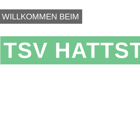
WILLKOMMEN BEIM
TSV HATTS
 VEREIN
FÜR SPORT,
NDHEIT UND GEMEINSCHAFT.
che Vielfalt, erfahrene Trainer und ein